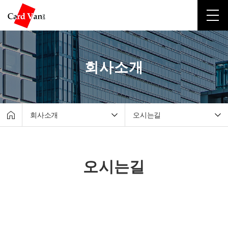
회사소개
회사소개
오시는길
회사소개
CEO 인사말
포스·키오스크
회사연혁
오시는길
테이블 오더·서빙로봇
수상이력
유선카드단말기
카드밴넷 소식
무선카드단말기
오시는길
비대면결제
고객지원센터