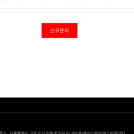
신규문의
주소 : 서울특별시 구로구 디지털로26길 61, 601호(에이스하이엔드타워2차)