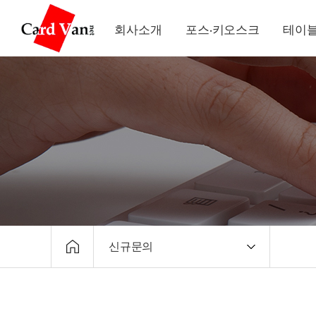
회사소개
포스·키오스크
테이블
신규문의
회사소개
유선카드단말기