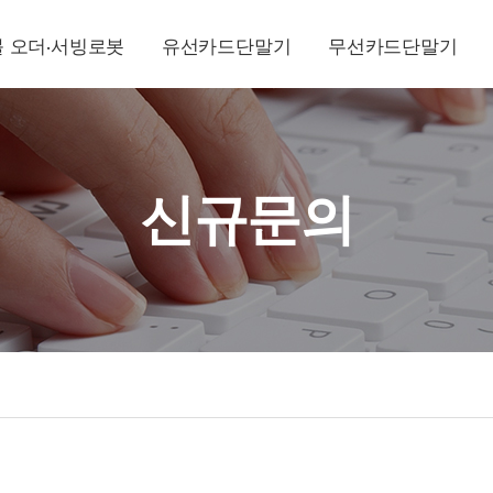
 오더·서빙로봇
유선카드단말기
무선카드단말기
신규문의