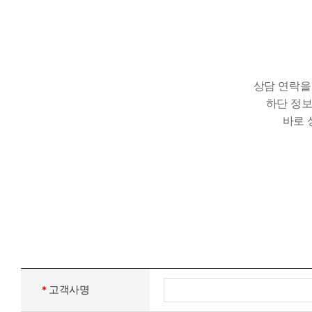
무선카드단말기
포스시스템
무인결제기
상담 연락
간편결제
하단 정
바로 
고객지원센터
신규문의
고객사명
*