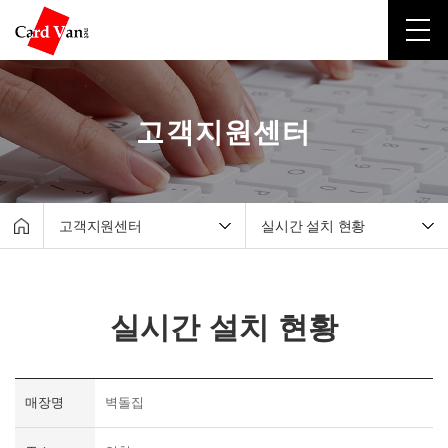
고객지원센터
고객지원센터
실시간 설치 현황
회사소개
매출조회서비스
유선카드단말기
원격지원서비스
실시간 설치 현황
무선카드단말기
자료실
포스시스템
실시간 설치 현황
무인결제기
매장명
벽돌집
간편결제
고객지원센터