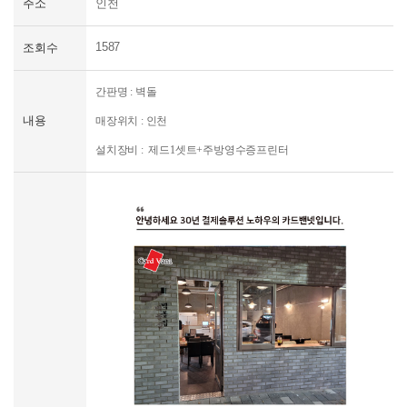
주소
인천
신규문의
1587
조회수
간판명 : 벽돌
내용
매장위치 : 인천
설치장비 : 제드1셋트+주방영수증프린터