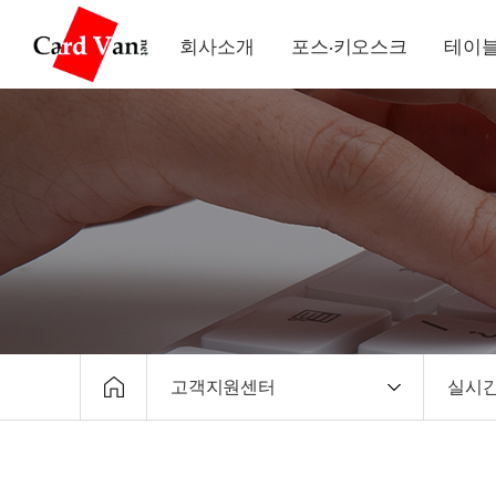
회사소개
포스·키오스크
테이블
고객지원센터
실시간
회사소개
매출
유선카드단말기
원격