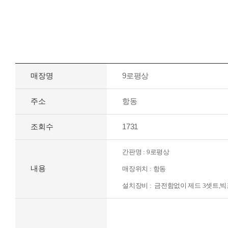
무선카드단말기
자료
포스시스템
실시간
무인결제기
간편결제
매장명
9로평상
고객지원센터
주소
항동
신규문의
조회수
1731
간판명 : 9로평상
내용
매장위치 : 항동
설
치
장비 :
금전함없이 제드 3셋트,빅