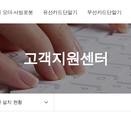
 오더·서빙로봇
유선카드단말기
무선카드단말기
고객지원센터
 설치 현황
조회서비스
지원서비스